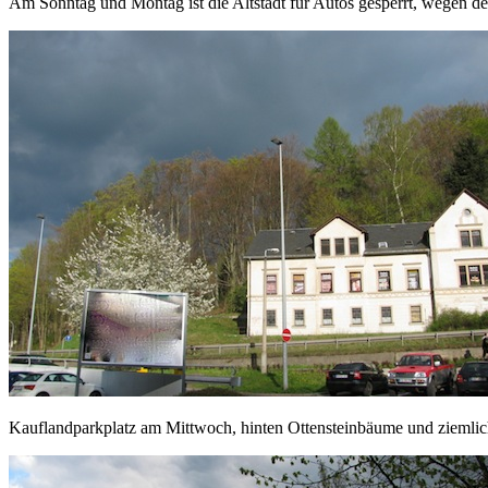
Am Sonntag und Montag ist die Altstadt für Autos gesperrt, wegen d
Kauflandparkplatz am Mittwoch, hinten Ottensteinbäume und ziem­li