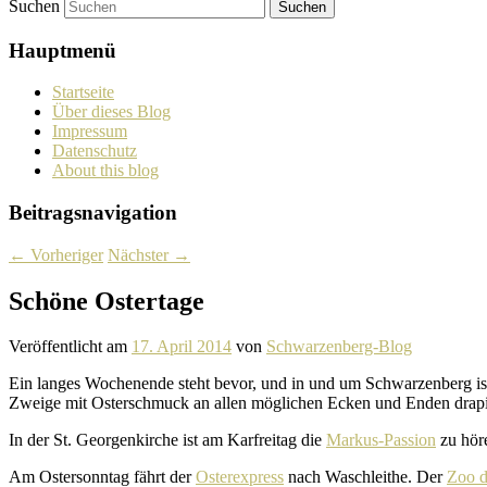
Suchen
Hauptmenü
Startseite
Über dieses Blog
Impressum
Datenschutz
About this blog
Beitragsnavigation
←
Vorheriger
Nächster
→
Schöne Ostertage
Veröffentlicht am
17. April 2014
von
Schwarzenberg-Blog
Ein langes Wochenende steht bevor, und in und um Schwarzenberg is
Zweige mit Osterschmuck an allen mögli­chen Ecken und Enden drapi
In der St. Georgenkirche ist am Karfreitag die
Markus-Passion
zu hör
Am Ostersonntag fährt der
Osterexpress
nach Waschleithe. Der
Zoo d