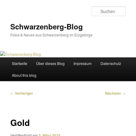
Zum
primären
Such
Inhalt
springen
Schwarzenberg-Blog
Fotos & Neues aus Schwarzenberg im Erzgebirge
Hauptmenü
Startseite
Über dieses Blog
Impressum
Datenschutz
About this blog
Beitragsnavigation
←
Vorheriger
Nächster
→
Gold
Veröffentlicht am
3. März 2015