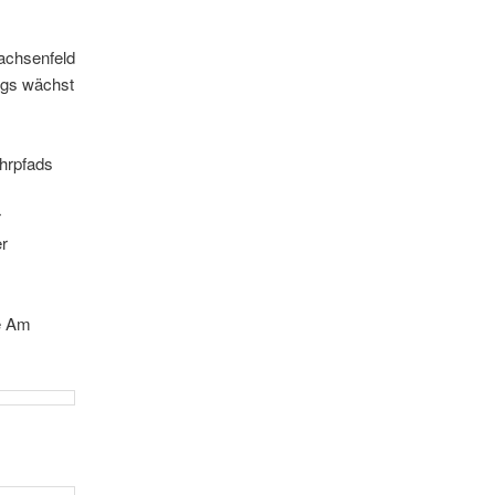
achsenfeld
ings wächst
ehrpfads
r
er
ße Am