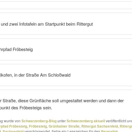
und zwei Infotafeln am Startpunkt beim Rittergut
hrpfad Fröbesteig
alkofen, in der Straße Am Schloßwald
 Straße, diese Grünfläche soll umge­staltet werden und dann der
unkt des Fröbesteigs sein.
rag wurde von
Schwarzenberg-Blog
unter
Schwarzenberg aktuell
veröffentlicht un
pfad Fröbesteig
,
Fröbesteig
,
Grünhainer Straße
,
Rittergut Sachsenfeld
,
Ritterg
d
,
Sachsenfeld
verschlagwortet. Setze ein Lesezeichen für den
Permalink
.