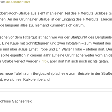
ht am
30. Oktober 2021
bert-Koch-Straße aus sieht man einen Teil des Ritterguts Schloss S
en. An der Grünhainer Straße ist der Eingang des Ritterguts, aller­d
e langsam alles zu, niemand kümmert sich darum.
ische vor dem Rittergut ist nach wie vor der Startpunkt des Bergbaul
. Eine Kaue mit Schnitzfiguren und zwei Infotafeln – zum Verlauf des
s und über Julius Ernst Fröbe und Dr. Walter Fröbe – stehen dort. De
 sollte eigent­lich in diesem Jahr auf eine Grünfläche weiter vorn an d
 Straße verlegt werden (
Info
), aber dort hat sich noch nichts getan.
 es neue Tafeln zum Bergbaulehrpfad, eine zum Beispiel in der Stra
, wo sich ein Kalkofen befand.
Schloss Sachsenfeld