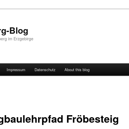
g-Blog
erg im Erzgebirge
Impressum
Datenschutz
About this blog
gbaulehrpfad Fröbesteig