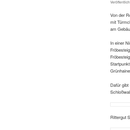
Veröffentlic
Von der Ro
mit Türmch
am Gebäud
In einer N
Fröbesteig
Fröbesteig
Startpunkt
Grünhainer
Dafür gibt
Schloßwald
Rittergut 