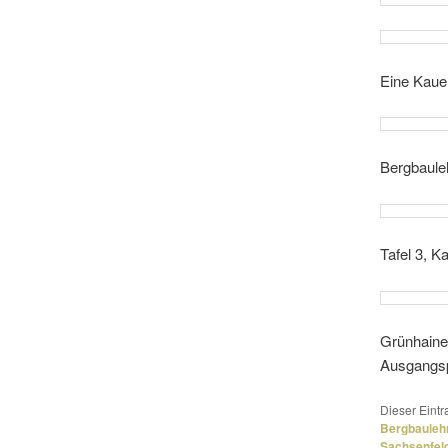
Eine Kaue 
Bergbaule
Tafel 3, K
Grünhainer
Ausgangsp
Dieser Eint
Bergbaulehr
Sachsenfel