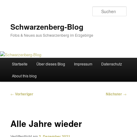
Zum
primären
Such
Inhalt
springen
Schwarzenberg-Blog
Fotos & Neues aus Schwarzenberg im Erzgebirge
Hauptmenü
Startseite
Über dieses Blog
Impressum
Datenschutz
About this blog
Beitragsnavigation
←
Vorheriger
Nächster
→
Alle Jahre wieder
Veröffentlicht am
2. Dezember 2021