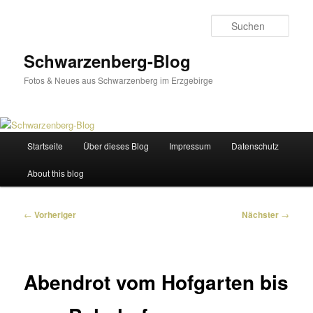
Zum
primären
Such
Inhalt
springen
Schwarzenberg-Blog
Fotos & Neues aus Schwarzenberg im Erzgebirge
Hauptmenü
Startseite
Über dieses Blog
Impressum
Datenschutz
About this blog
Beitragsnavigation
←
Vorheriger
Nächster
→
Abendrot vom Hofgarten bis