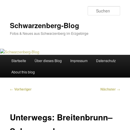
Zum
primären
Such
Inhalt
springen
Schwarzenberg-Blog
Fotos & Neues aus Schwarzenberg im Erzgebirge
Hauptmenü
Startseite
Über dieses Blog
Impressum
Datenschutz
About this blog
Beitragsnavigation
←
Vorheriger
Nächster
→
Unterwegs: Breitenbrunn–