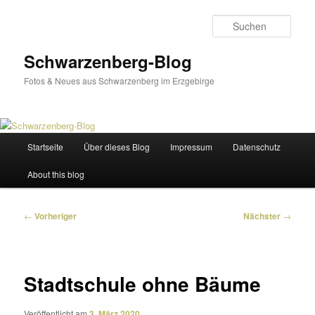
Zum
primären
Such
Inhalt
springen
Schwarzenberg-Blog
Fotos & Neues aus Schwarzenberg im Erzgebirge
Hauptmenü
Startseite
Über dieses Blog
Impressum
Datenschutz
About this blog
Beitragsnavigation
←
Vorheriger
Nächster
→
Stadtschule ohne Bäume
Veröffentlicht am
3. März 2020