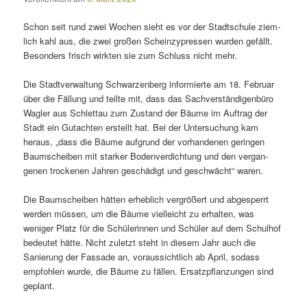
Schon seit rund zwei Wochen sieht es vor der Stadtschule ziem­
lich kahl aus, die zwei großen Scheinzypressen wurden gefällt.
Besonders frisch wirkten sie zum Schluss nicht mehr.
Die Stadtverwaltung Schwarzenberg infor­mierte am 18. Februar
über die Fällung und teilte mit, dass das Sachverständigenbüro
Wagler aus Schlettau zum Zustand der Bäume im Auftrag der
Stadt ein Gutachten erstellt hat. Bei der Untersuchung kam
heraus, „dass die Bäume aufgrund der vorhan­denen geringen
Baumscheiben mit starker Bodenverdichtung und den vergan­
genen trockenen Jahren geschädigt und geschwächt“ waren.
Die Baumscheiben hätten erheb­lich vergrößert und abge­sperrt
werden müssen, um die Bäume viel­leicht zu erhalten, was
weniger Platz für die Schülerinnen und Schüler auf dem Schulhof
bedeutet hätte. Nicht zuletzt steht in diesem Jahr auch die
Sanierung der Fassade an, voraus­sicht­lich ab April, sodass
empfohlen wurde, die Bäume zu fällen. Ersatzpflanzungen sind
geplant.