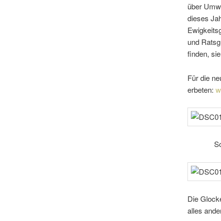
über Umwe
dieses Jah
Ewigkeits
und Ratsgl
finden, si
Für die ne
erbeten:
w
S
Die Glocke
alles ande