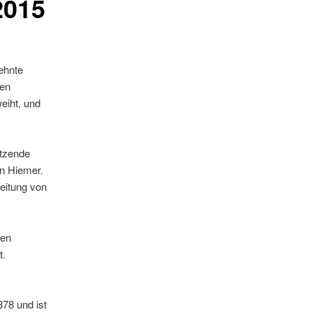
2015
ehnte
uen
eiht, und
itzende
n Hiemer.
eitung von
ren
t.
78 und ist