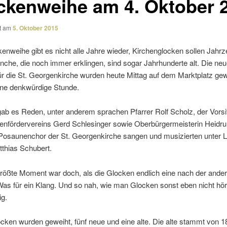
ckenweihe am 4. Oktober 
ht am
5. Oktober 2015
enweihe gibt es nicht alle Jahre wieder, Kirchenglocken sollen Jahrz
nche, die noch immer erklingen, sind sogar Jahrhunderte alt. Die ne
r die St. Georgenkirche wurden heute Mittag auf dem Marktplatz gew
ne denk­wür­dige Stunde.
gab es Reden, unter anderem spra­chen Pfarrer Rolf Scholz, der Vors
enfördervereins Gerd Schlesinger sowie Oberbürgermeisterin Heidru
Posaunenchor der St. Georgenkirche sangen und musi­zierten unter L
thias Schubert.
größte Moment war doch, als die Glocken endlich eine nach der ande
Was für ein Klang. Und so nah, wie man Glocken sonst eben nicht hör
g.
ken wurden geweiht, fünf neue und eine alte. Die alte stammt von 18