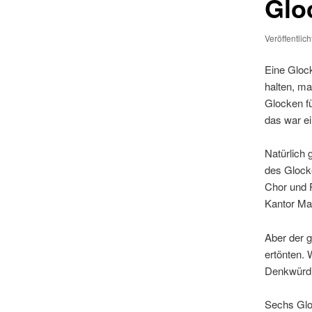
Glo
Veröffentlic
Eine Glock
halten, ma
Glocken fü
das war ei
Natürlich 
des Glock
Chor und 
Kantor Mat
Aber der 
ertönten. 
Denkwürdi
Sechs Gloc