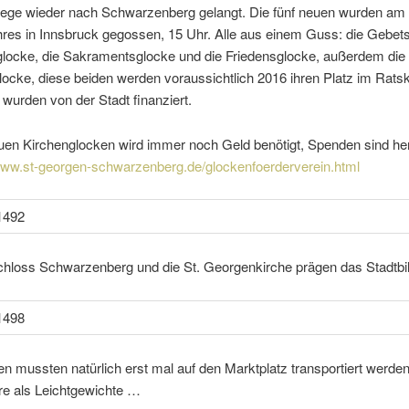
ge wieder nach Schwarzenberg gelangt. Die fünf neuen wurden am 2
res in Innsbruck gegossen, 15 Uhr. Alle aus einem Guss: die Gebet
glocke, die Sakramentsglocke und die Friedensglocke, außerdem die 
ocke, diese beiden werden voraus­sicht­lich 2016 ihren Platz im Rats
e wurden von der Stadt finanziert.
uen Kirchenglocken wird immer noch Geld benö­tigt, Spenden sind herz
ww.st-georgen-schwarzenberg.de/glockenfoerderverein.html
chloss Schwarzenberg und die St. Georgenkirche prägen das Stadtbil
n mussten natür­lich erst mal auf den Marktplatz trans­por­tiert werden
re als Leichtgewichte …