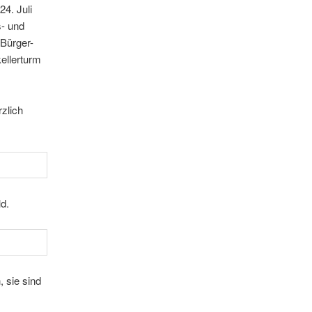
4. Juli
s- und
Bürger-
kellerturm
­lich
d.
, sie sind