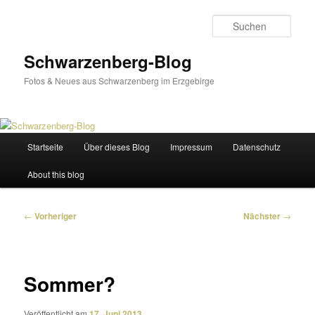
Zum
primären
Such
Inhalt
springen
Schwarzenberg-Blog
Fotos & Neues aus Schwarzenberg im Erzgebirge
Hauptmenü
Startseite
Über dieses Blog
Impressum
Datenschutz
About this blog
Beitragsnavigation
←
Vorheriger
Nächster
→
Sommer?
Veröffentlicht am
17. Juni 2013