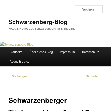
Zum
primären
Such
Inhalt
springen
Schwarzenberg-Blog
Fotos & Neues aus Schwarzenberg im Erzgebirge
Hauptmenü
Startseite
Über dieses Blog
Impressum
Datenschutz
About this blog
Beitragsnavigation
←
Vorheriger
Nächster
→
Schwarzenberger