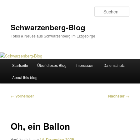
Zum
primären
Such
Inhalt
springen
Schwarzenberg-Blog
Fotos & Neues aus Schwarzenberg im Erzgebirge
Hauptmenü
Startseite
Über dieses Blog
Impressum
Datenschutz
About this blog
Beitragsnavigation
←
Vorheriger
Nächster
→
Oh, ein Ballon
Veröffentlicht am
14. Dezember 2025