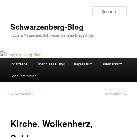
Zum
primären
Such
Inhalt
springen
Schwarzenberg-Blog
Fotos & Neues aus Schwarzenberg im Erzgebirge
Hauptmenü
Startseite
Über dieses Blog
Impressum
Datenschutz
About this blog
Beitragsnavigation
←
Vorheriger
Nächster
→
Kirche, Wolkenherz,