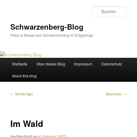
Zum
primären
Such
Inhalt
springen
Schwarzenberg-Blog
Fotos & Neues aus Schwarzenberg im Erzgebirge
Hauptmenü
Startseite
Über dieses Blog
Impressum
Datenschutz
About this blog
Beitragsnavigation
←
Vorheriger
Nächster
→
Im Wald
Veröffentlicht am
6. Februar 2022