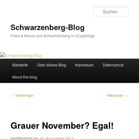
Zum
primären
Such
Inhalt
springen
Schwarzenberg-Blog
Fotos & Neues aus Schwarzenberg im Erzgebirge
Hauptmenü
Startseite
Über dieses Blog
Impressum
Datenschutz
About this blog
Beitragsnavigation
←
Vorheriger
Nächster
→
Grauer November? Egal!
Veröffentlicht am
10. November 2017