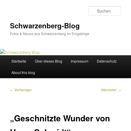
Zum
primären
Such
Inhalt
springen
Schwarzenberg-Blog
Fotos & Neues aus Schwarzenberg im Erzgebirge
Hauptmenü
Startseite
Über dieses Blog
Impressum
Datenschutz
About this blog
Beitragsnavigation
←
Vorheriger
Nächster
→
„Geschnitzte Wunder von