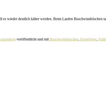
soll es wieder deut­lich kälter werden. Beim Laufen Buschwindröschen 
warzenberg
veröffentlicht und mit
Buschwindröschen
,
Erzgebirge
,
Früh