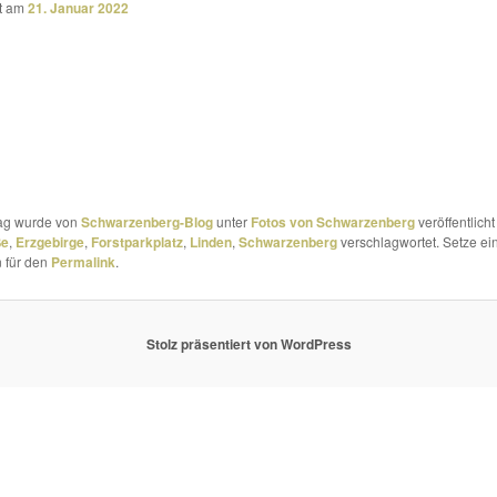
ht am
21. Januar 2022
rag wurde von
Schwarzenberg-Blog
unter
Fotos von Schwarzenberg
veröffentlicht
ße
,
Erzgebirge
,
Forstparkplatz
,
Linden
,
Schwarzenberg
verschlagwortet. Setze ei
 für den
Permalink
.
Stolz präsentiert von WordPress