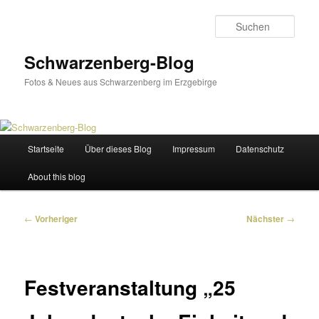
Zum
primären
Such
Inhalt
springen
Schwarzenberg-Blog
Fotos & Neues aus Schwarzenberg im Erzgebirge
Hauptmenü
Startseite
Über dieses Blog
Impressum
Datenschutz
About this blog
Beitragsnavigation
←
Vorheriger
Nächster
→
Festveranstaltung „25