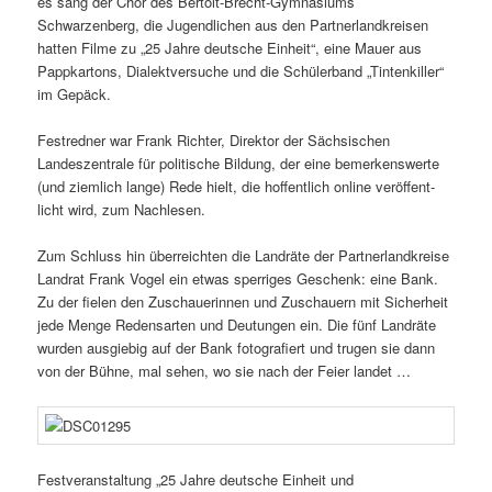
es sang der Chor des Bertolt-Brecht-Gymnasiums
Schwarzenberg, die Jugendlichen aus den Partnerlandkreisen
hatten Filme zu „25 Jahre deut­sche Einheit“, eine Mauer aus
Pappkartons, Dialektversuche und die Schülerband „Tintenkiller“
im Gepäck.
Festredner war Frank Richter, Direktor der Sächsischen
Landeszentrale für poli­ti­sche Bildung, der eine bemer­kens­werte
(und ziem­lich lange) Rede hielt, die hoffent­lich online veröf­fent­
licht wird, zum Nachlesen.
Zum Schluss hin über­reichten die Landräte der Partnerlandkreise
Landrat Frank Vogel ein etwas sper­riges Geschenk: eine Bank.
Zu der fielen den Zuschauerinnen und Zuschauern mit Sicherheit
jede Menge Redensarten und Deutungen ein. Die fünf Landräte
wurden ausgiebig auf der Bank foto­gra­fiert und trugen sie dann
von der Bühne, mal sehen, wo sie nach der Feier landet …
Festveranstaltung „25 Jahre deut­sche Einheit und