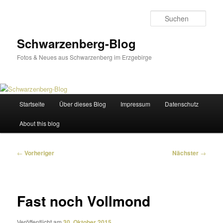
Zum
primären
Such
Inhalt
springen
Schwarzenberg-Blog
Fotos & Neues aus Schwarzenberg im Erzgebirge
Hauptmenü
Startseite
Über dieses Blog
Impressum
Datenschutz
About this blog
Beitragsnavigation
←
Vorheriger
Nächster
→
Fast noch Vollmond
Veröffentlicht am
30. Oktober 2015