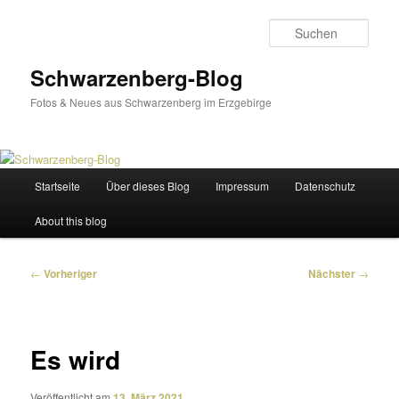
Zum
primären
Such
Inhalt
springen
Schwarzenberg-Blog
Fotos & Neues aus Schwarzenberg im Erzgebirge
Hauptmenü
Startseite
Über dieses Blog
Impressum
Datenschutz
About this blog
Beitragsnavigation
←
Vorheriger
Nächster
→
Es wird
Veröffentlicht am
13. März 2021