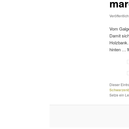
mar
Veröffentlic
Vom Galge
Damit sic
Holzbank. 
hinten … M
Dieser Eint
Schwarzen
Setze ein L