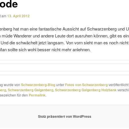
ode
ht am
13. April 2012
nberg hat man eine fantas­ti­sche Aussicht auf Schwarzenberg und
h müde Wanderer und andere Leute dort ausruhen können, gibt es ein
Und die schwä­chelt jetzt langsam. Von vorn sieht man es noch nicht
an sollte sich wohl besser nicht mehr anlehnen.
rag wurde von
Schwarzenberg-Blog
unter
Fotos von Schwarzenberg
veröffentlicht
berg
,
Schwarzenberg Galgenberg
,
Schwarzenberg Galgenberg Holzbank
verschl
esezeichen für den
Permalink
.
Stolz präsentiert von WordPress