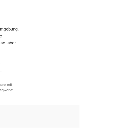
 Umgebung.
e
 so, aber
 und mit
agwortet.