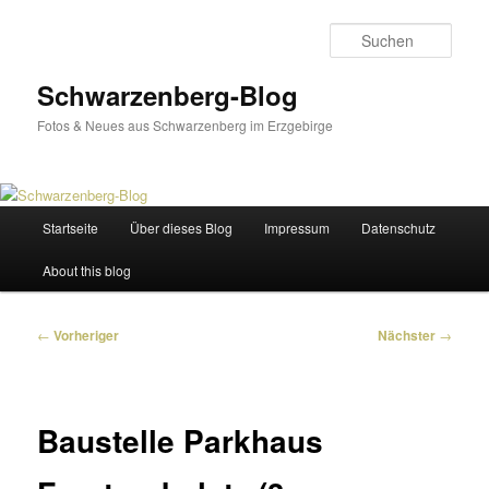
Zum
primären
Such
Inhalt
springen
Schwarzenberg-Blog
Fotos & Neues aus Schwarzenberg im Erzgebirge
Hauptmenü
Startseite
Über dieses Blog
Impressum
Datenschutz
About this blog
Beitragsnavigation
←
Vorheriger
Nächster
→
Baustelle Parkhaus