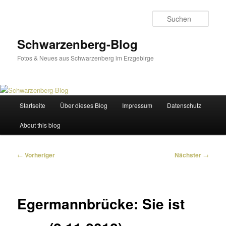
Zum
primären
Such
Inhalt
springen
Schwarzenberg-Blog
Fotos & Neues aus Schwarzenberg im Erzgebirge
Hauptmenü
Startseite
Über dieses Blog
Impressum
Datenschutz
About this blog
Beitragsnavigation
←
Vorheriger
Nächster
→
Egermannbrücke: Sie ist