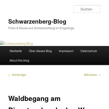
Zum
primären
Such
Inhalt
springen
Schwarzenberg-Blog
Fotos & Neues aus Schwarzenberg im Erzgebirge
Hauptmenü
Startseite
Über dieses Blog
Impressum
Datenschutz
About this blog
Beitragsnavigation
←
Vorheriger
Nächster
→
Waldbegang am