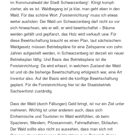
im Kommunalwald der Stadt Schwarzenberg“. Klingt kompli­
zierter, als es ist. Waldbegang ist ja klar, man geht eben in den
Wald. Für das schöne Wort „Forsteinrichtung“ muss ich etwas
weiter ausholen: Der Wald um Schwarzenberg darf nicht so vor
sich hinwachsen, wie er will, er wird bewirt­schaftet – Bäume
werden gefällt und gepflanzt, das Holz wird verkauft usw. Für
diese Bewirtschaftung braucht es einen Plan, laut säch­si­schem
Waldgesetz müssen Betriebspläne für eine Zeitspanne von zehn
Jahren aufge­stellt werden, in Schwarzenberg ist derzeit ein neuer
Betriebsplan fällig. Und Basis des Betriebsplans ist die
Forsteinrichtung: Da wird erfasst, in welchem Zustand der Wald
ist und ob die bishe­rige Bewirtschaftung erfolg­reich war, eine Art
Inventur also. Auf der Basis wird die künf­tige Bewirtschaftung
geplant. Für die Forsteinrichtung hier ist der Staatsbetrieb
Sachsenforst zuständig.
Dass der Wald (durch Fällungen) Geld bringt, ist nur ein Ziel unter
mehreren. Wichtig ist unter anderem auch, dass sich
Einheimische und Touristen im Wald wohl­fühlen, ob beim
Spazieren, Wandern, Pilzesammeln, Fahrradfahren, Skilaufen.
Der Wald sollte also nicht so aussehen, dass man sich mit