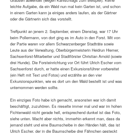
Grausen abwendet (wegen Kahlschlags zum Beispiel). Keine
leichte Aufgabe, da ein Wald nun mal kein Garten ist, und schon
in einem Garten kann ja einiges anders laufen, als der Gärtner
oder die Gärtnerin sich das vorstellt.
Treffpunkt an jenem 2. September, einem Dienstag, war 17 Uhr
beim Pollermann, von dort ging es im Auto in den Forst. Mit von
der Partie waren vor allem Schwarzenberger Stadträte sowie
Leute aus der Verwaltung, Oberbürgermeisterin Heidrun Hiemer,
Sachsenforst-Mitarbeiter und Stadtförster Christian Arnold (sowie
drei Hunde). Die Forsteinrichtung vor Ort führt Ulrich Escher vom
Sachsenforst durch, er hatte einen Exkursionsführer vorbe­reitet
(ein Heft mit Text und Fotos) und erzählte an den vier
Exkursionspunkten, wie es dort um den Wald bestellt ist und was
unter­nommen werden sollte.
Ein einziges Foto habe ich gemacht, ansonsten war ich damit
beschäf­tigt, zuzu­hören. Es nieselte immer mal und war im hohen
Fichtenwald nicht gerade hell, entspre­chend dunkel ist das Foto,
siehe unten. Macht aber nichts, immerhin erkennt man, dass da
jemand steht und eine Baumscheibe in den Händen hält, das ist
Ulrich Escher, der in die Baumscheibe drei Fähnchen gesteckt