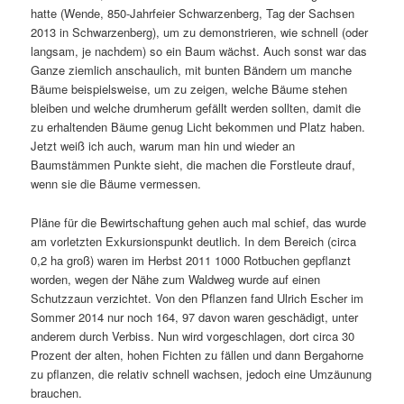
hatte (Wende, 850-Jahrfeier Schwarzenberg, Tag der Sachsen
2013 in Schwarzenberg), um zu demons­trieren, wie schnell (oder
langsam, je nachdem) so ein Baum wächst. Auch sonst war das
Ganze ziem­lich anschau­lich, mit bunten Bändern um manche
Bäume beispiels­weise, um zu zeigen, welche Bäume stehen
bleiben und welche drum­herum gefällt werden sollten, damit die
zu erhal­tenden Bäume genug Licht bekommen und Platz haben.
Jetzt weiß ich auch, warum man hin und wieder an
Baumstämmen Punkte sieht, die machen die Forstleute drauf,
wenn sie die Bäume vermessen.
Pläne für die Bewirtschaftung gehen auch mal schief, das wurde
am vorletzten Exkursionspunkt deut­lich. In dem Bereich (circa
0,2 ha groß) waren im Herbst 2011 1000 Rotbuchen gepflanzt
worden, wegen der Nähe zum Waldweg wurde auf einen
Schutzzaun verzichtet. Von den Pflanzen fand Ulrich Escher im
Sommer 2014 nur noch 164, 97 davon waren geschä­digt, unter
anderem durch Verbiss. Nun wird vorge­schlagen, dort circa 30
Prozent der alten, hohen Fichten zu fällen und dann Bergahorne
zu pflanzen, die relativ schnell wachsen, jedoch eine Umzäunung
brauchen.