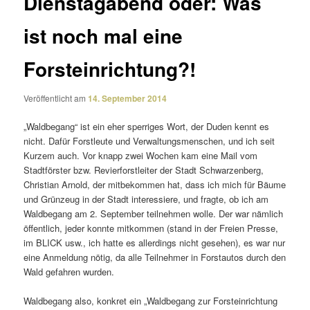
Dienstagabend oder: Was
ist noch mal eine
Forsteinrichtung?!
Veröffentlicht am
14. September 2014
„Waldbegang“ ist ein eher sper­riges Wort, der Duden kennt es
nicht. Dafür Forstleute und Verwaltungsmenschen, und ich seit
Kurzem auch. Vor knapp zwei Wochen kam eine Mail vom
Stadtförster bzw. Revierforstleiter der Stadt Schwarzenberg,
Christian Arnold, der mitbe­kommen hat, dass ich mich für Bäume
und Grünzeug in der Stadt inter­es­siere, und fragte, ob ich am
Waldbegang am 2. September teil­nehmen wolle. Der war nämlich
öffent­lich, jeder konnte mitkommen (stand in der Freien Presse,
im BLICK usw., ich hatte es aller­dings nicht gesehen), es war nur
eine Anmeldung nötig, da alle Teilnehmer in Forstautos durch den
Wald gefahren wurden.
Waldbegang also, konkret ein „Waldbegang zur Forsteinrichtung