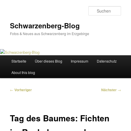
Zum
primären
Such
Inhalt
springen
Schwarzenberg-Blog
Fotos & Neues aus Schwarzenberg im Erzgebirge
Hauptmenü
Startseite
Über dieses Blog
Impressum
Datenschutz
About this blog
Beitragsnavigation
←
Vorheriger
Nächster
→
Tag des Baumes: Fichten