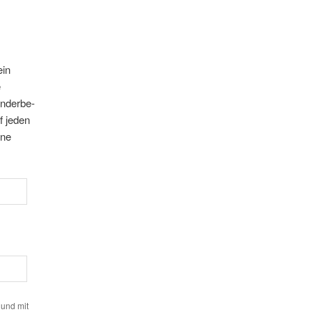
ein
e
n­der­be­
f jeden
ine
 und mit