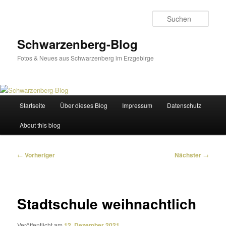
Zum
primären
Such
Inhalt
springen
Schwarzenberg-Blog
Fotos & Neues aus Schwarzenberg im Erzgebirge
Hauptmenü
Startseite
Über dieses Blog
Impressum
Datenschutz
About this blog
Beitragsnavigation
←
Vorheriger
Nächster
→
Stadtschule weihnachtlich
Veröffentlicht am
12. Dezember 2021