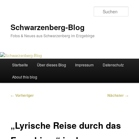
Zum
primären
Such
Inhalt
springen
Schwarzenberg-Blog
Fotos & Neues aus Schwarzenberg im Erzgebirge
Hauptmenü
Startseite
Über dieses Blog
Impressum
Datenschutz
About this blog
Beitragsnavigation
←
Vorheriger
Nächster
→
„Lyrische Reise durch das