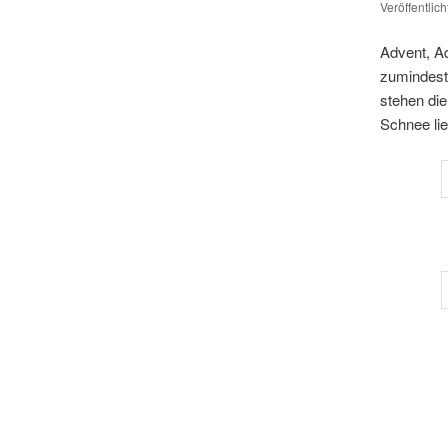
Veröffentlic
Advent, Ad
zumin­des
stehen di
Schnee lie