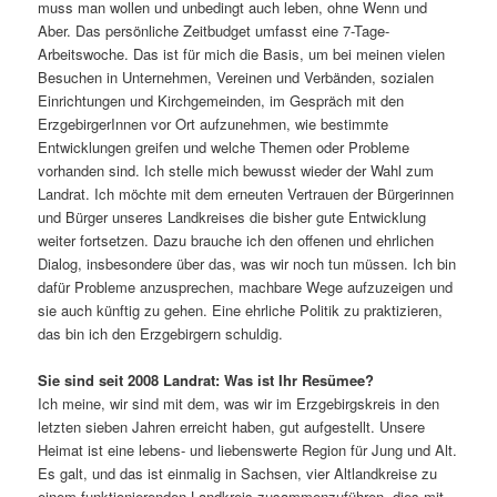
muss man wollen und unbe­dingt auch leben, ohne Wenn und
Aber. Das persön­liche Zeitbudget umfasst eine 7-Tage-
Arbeitswoche. Das ist für mich die Basis, um bei meinen vielen
Besuchen in Unternehmen, Vereinen und Verbänden, sozialen
Einrichtungen und Kirchgemeinden, im Gespräch mit den
ErzgebirgerInnen vor Ort aufzu­nehmen, wie bestimmte
Entwicklungen greifen und welche Themen oder Probleme
vorhanden sind. Ich stelle mich bewusst wieder der Wahl zum
Landrat. Ich möchte mit dem erneuten Vertrauen der Bürgerinnen
und Bürger unseres Landkreises die bisher gute Entwicklung
weiter fort­setzen. Dazu brauche ich den offenen und ehrli­chen
Dialog, insbe­son­dere über das, was wir noch tun müssen. Ich bin
dafür Probleme anzu­spre­chen, mach­bare Wege aufzu­zeigen und
sie auch künftig zu gehen. Eine ehrliche Politik zu prak­ti­zieren,
das bin ich den Erzgebirgern schuldig.
Sie sind seit 2008 Landrat: Was ist Ihr Resümee?
Ich meine, wir sind mit dem, was wir im Erzgebirgskreis in den
letzten sieben Jahren erreicht haben, gut aufge­stellt. Unsere
Heimat ist eine lebens- und liebens­werte Region für Jung und Alt.
Es galt, und das ist einmalig in Sachsen, vier Altlandkreise zu
einem funk­tio­nie­renden Landkreis zusam­men­zu­führen, dies mit