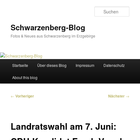
Zum
primären
Such
Inhalt
springen
Schwarzenberg-Blog
Fotos & Neues aus Schwarzenberg im Erzgebirge
Hauptmenü
Startseite
Über dieses Blog
Impressum
Datenschutz
About this blog
Beitragsnavigation
←
Vorheriger
Nächster
→
Landratswahl am 7. Juni: