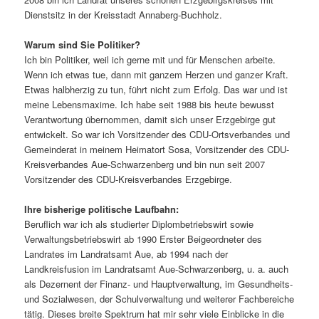
Dienstsitz in der Kreisstadt Annaberg-Buchholz.
Warum sind Sie Politiker?
Ich bin Politiker, weil ich gerne mit und für Menschen arbeite.
Wenn ich etwas tue, dann mit ganzem Herzen und ganzer Kraft.
Etwas halb­herzig zu tun, führt nicht zum Erfolg. Das war und ist
meine Lebensmaxime. Ich habe seit 1988 bis heute bewusst
Verantwortung über­nommen, damit sich unser Erzgebirge gut
entwi­ckelt. So war ich Vorsitzender des CDU-Ortsverbandes und
Gemeinderat in meinem Heimatort Sosa, Vorsitzender des CDU-
Kreisverbandes Aue-Schwarzenberg und bin nun seit 2007
Vorsitzender des CDU-Kreisverbandes Erzgebirge.
Ihre bishe­rige poli­ti­sche Laufbahn:
Beruflich war ich als studierter Diplombetriebswirt sowie
Verwaltungsbetriebswirt ab 1990 Erster Beigeordneter des
Landrates im Landratsamt Aue, ab 1994 nach der
Landkreisfusion im Landratsamt Aue-Schwarzenberg, u. a. auch
als Dezernent der Finanz- und Hauptverwaltung, im Gesundheits-
und Sozialwesen, der Schulverwaltung und weiterer Fachbereiche
tätig. Dieses breite Spektrum hat mir sehr viele Einblicke in die