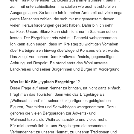
zum Teil unter­schied­li­chen finan­zi­ellen wie auch struk­tu­rellen
Ausgangslagen. So konnte ich in meiner Amtszeit auf viele enga­
gierte Menschen zählen, die sich mit mir gemeinsam diesen
vielen Herausforderungen gestellt haben. Dafür bin ich sehr
dankbar. Unsere Bilanz kann sich nicht nur in Sachsen sehen
lassen. Der Erzgebirgskreis wird mit Respekt wahr­ge­nommen.
Ich kann auch sagen, dass im Kreistag zu wich­tigen Vorhaben
über Parteigrenzen hinweg über­wie­gend Konsens erzielt wurde.
Das zeugt von hohem Demokratieverständnis, gegen­sei­tiger
Achtung und Respekt. Es stand stets das Wohl unseres
Landkreises und seiner Bürgerinnen und Bürger im Vordergrund.
Was ist für Sie „typisch Erzgebirge“?
Diese Frage auf einen Nenner zu bringen, ist nicht ganz einfach.
Fragt man das Touristen, dann wird das Erzgebirge als
„Weihnachtsland“ mit seinen einzig­ar­tigen erzge­bir­gi­schen
Figuren, Pyramiden und Schwibbögen wahr­ge­nommen. Dazu
gehören die vielen Bergparaden zur Advents- und
Weihnachtszeit, die Weihnachtsmärkte und vieles mehr.
Für mich persön­lich ist uns Erzgebirgern die beson­dere
Verbundenheit zu unserer Heimat, zu unseren Traditionen und