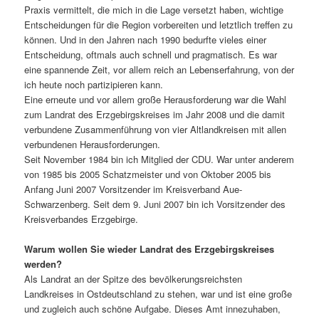
Praxis vermit­telt, die mich in die Lage versetzt haben, wich­tige
Entscheidungen für die Region vorbe­reiten und letzt­lich treffen zu
können. Und in den Jahren nach 1990 bedurfte vieles einer
Entscheidung, oftmals auch schnell und prag­ma­tisch. Es war
eine span­nende Zeit, vor allem reich an Lebenserfahrung, von der
ich heute noch parti­zi­pieren kann.
Eine erneute und vor allem große Herausforderung war die Wahl
zum Landrat des Erzgebirgskreises im Jahr 2008 und die damit
verbun­dene Zusammenführung von vier Altlandkreisen mit allen
verbun­denen Herausforderungen.
Seit November 1984 bin ich Mitglied der CDU. War unter anderem
von 1985 bis 2005 Schatzmeister und von Oktober 2005 bis
Anfang Juni 2007 Vorsitzender im Kreisverband Aue-
Schwarzenberg. Seit dem 9. Juni 2007 bin ich Vorsitzender des
Kreisverbandes Erzgebirge.
Warum wollen Sie wieder Landrat des Erzgebirgskreises
werden?
Als Landrat an der Spitze des bevöl­ke­rungs­reichsten
Landkreises in Ostdeutschland zu stehen, war und ist eine große
und zugleich auch schöne Aufgabe. Dieses Amt inne­zu­haben,