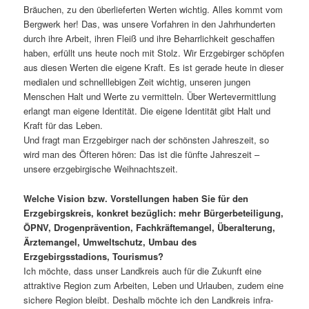
Bräuchen, zu den über­lie­ferten Werten wichtig. Alles kommt vom
Bergwerk her! Das, was unsere Vorfahren in den Jahrhunderten
durch ihre Arbeit, ihren Fleiß und ihre Beharrlichkeit geschaffen
haben, erfüllt uns heute noch mit Stolz. Wir Erzgebirger schöpfen
aus diesen Werten die eigene Kraft. Es ist gerade heute in dieser
medialen und schnell­le­bigen Zeit wichtig, unseren jungen
Menschen Halt und Werte zu vermit­teln. Über Wertevermittlung
erlangt man eigene Identität. Die eigene Identität gibt Halt und
Kraft für das Leben.
Und fragt man Erzgebirger nach der schönsten Jahreszeit, so
wird man des Öfteren hören: Das ist die fünfte Jahreszeit –
unsere erzge­bir­gi­sche Weihnachtszeit.
Welche Vision bzw. Vorstellungen haben Sie für den
Erzgebirgskreis, konkret bezüg­lich: mehr Bürgerbeteiligung,
ÖPNV, Drogenprävention, Fachkräftemangel, Überalterung,
Ärztemangel, Umweltschutz, Umbau des
Erzgebirgsstadions, Tourismus?
Ich möchte, dass unser Landkreis auch für die Zukunft eine
attrak­tive Region zum Arbeiten, Leben und Urlauben, zudem eine
sichere Region bleibt. Deshalb möchte ich den Landkreis infra­