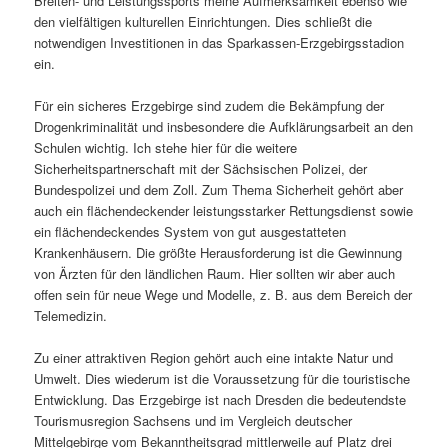
Breiten- und Leistungssports meine Aufmerksamkeit ebenso wie
den viel­fäl­tigen kultu­rellen Einrichtungen. Dies schließt die
notwen­digen Investitionen in das Sparkassen-Erzgebirgsstadion
ein.
Für ein sicheres Erzgebirge sind zudem die Bekämpfung der
Drogenkriminalität und insbe­son­dere die Aufklärungsarbeit an den
Schulen wichtig. Ich stehe hier für die weitere
Sicherheitspartnerschaft mit der Sächsischen Polizei, der
Bundespolizei und dem Zoll. Zum Thema Sicherheit gehört aber
auch ein flächen­de­ckender leis­tungs­starker Rettungsdienst sowie
ein flächen­de­ckendes System von gut ausge­stat­teten
Krankenhäusern. Die größte Herausforderung ist die Gewinnung
von Ärzten für den länd­li­chen Raum. Hier sollten wir aber auch
offen sein für neue Wege und Modelle, z. B. aus dem Bereich der
Telemedizin.
Zu einer attrak­tiven Region gehört auch eine intakte Natur und
Umwelt. Dies wiederum ist die Voraussetzung für die touris­ti­sche
Entwicklung. Das Erzgebirge ist nach Dresden die bedeu­tendste
Tourismusregion Sachsens und im Vergleich deut­scher
Mittelgebirge vom Bekanntheitsgrad mitt­ler­weile auf Platz drei