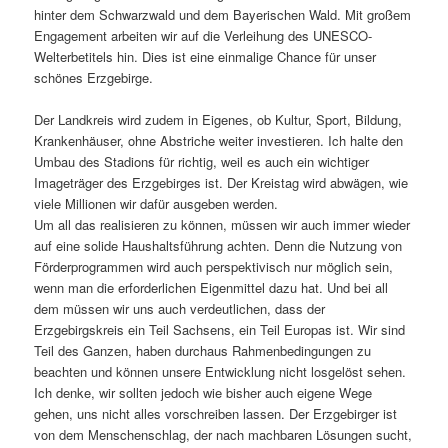
hinter dem Schwarzwald und dem Bayerischen Wald. Mit großem
Engagement arbeiten wir auf die Verleihung des UNESCO-
Welterbetitels hin. Dies ist eine einma­lige Chance für unser
schönes Erzgebirge.
Der Landkreis wird zudem in Eigenes, ob Kultur, Sport, Bildung,
Krankenhäuser, ohne Abstriche weiter inves­tieren. Ich halte den
Umbau des Stadions für richtig, weil es auch ein wich­tiger
Imageträger des Erzgebirges ist. Der Kreistag wird abwägen, wie
viele Millionen wir dafür ausgeben werden.
Um all das reali­sieren zu können, müssen wir auch immer wieder
auf eine solide Haushaltsführung achten. Denn die Nutzung von
Förderprogrammen wird auch perspek­ti­visch nur möglich sein,
wenn man die erfor­der­li­chen Eigenmittel dazu hat. Und bei all
dem müssen wir uns auch verdeut­li­chen, dass der
Erzgebirgskreis ein Teil Sachsens, ein Teil Europas ist. Wir sind
Teil des Ganzen, haben durchaus Rahmenbedingungen zu
beachten und können unsere Entwicklung nicht losge­löst sehen.
Ich denke, wir sollten jedoch wie bisher auch eigene Wege
gehen, uns nicht alles vorschreiben lassen. Der Erzgebirger ist
von dem Menschenschlag, der nach mach­baren Lösungen sucht,