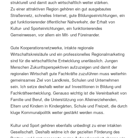
struk­tu­rell und damit auch wirt­schaft­lich weiter stärken.
Zu einer attrak­tiven Region gehören ein gut ausge­bautes
Straßennetz, schnelles Internet, gute Bildungseinrichtungen, ein
gut funk­tio­nie­render öffent­li­cher Nahverkehr, der Erhalt von
Kultur- und Sporteinrichtungen, ein funk­tio­nie­rendes
Gemeinwesen, vor allem ein Mit- und Füreinander.
Gute Kooperationsnetzwerke, intakte regio­nale
Wirtschaftskreisläufe und ein profes­sio­nelles Regionalmarketing
sind für die wirt­schaft­liche Entwicklung uner­läss­lich. Jungen
Menschen Zukunftsperspektiven aufzu­zeigen und damit der
regio­nalen Wirtschaft gute Fachkräfte zuzu­führen muss weiterhin
gemein­sames Ziel von Landkreis, Schulen und Unternehmen
sein. Ich setze deshalb weiter auf Investitionen in Bildung und
Fachkräfteentwicklung. Genauso wichtig ist die Vereinbarkeit von
Familie und Beruf, die Unterstützung von Alleinerziehenden,
Eltern und Kindern in Kindergärten, Schule und Freizeit, die durch
kluge Kommunalpolitik weiter gestärkt werden muss.
Kultur und Sport gehören eben­falls unbe­dingt zu einer intakten
Gesellschaft. Deshalb widme ich der gezielten Förderung des