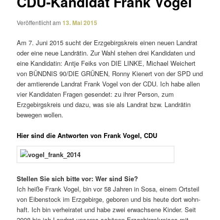
CDU-Kandidat Frank Vogel
Veröffentlicht am
13. Mai 2015
Am 7. Juni 2015 sucht der Erzgebirgskreis einen neuen Landrat
oder eine neue Landrätin. Zur Wahl stehen drei Kandidaten und
eine Kandidatin: Antje Feiks von DIE LINKE, Michael Weichert
von BÜNDNIS 90/DIE GRÜNEN, Ronny Kienert von der SPD und
der amtie­rende Landrat Frank Vogel von der CDU. Ich habe allen
vier Kandidaten Fragen gesendet: zu ihrer Person, zum
Erzgebirgskreis und dazu, was sie als Landrat bzw. Landrätin
bewegen wollen.
Hier sind die Antworten von Frank Vogel, CDU
Stellen Sie sich bitte vor: Wer sind Sie?
Ich heiße Frank Vogel, bin vor 58 Jahren in Sosa, einem Ortsteil
von Eibenstock im Erzgebirge, geboren und bis heute dort wohn­
haft. Ich bin verhei­ratet und habe zwei erwach­sene Kinder. Seit
2008 bin ich Landrat unseres schönen Erzgebirgskreises mit