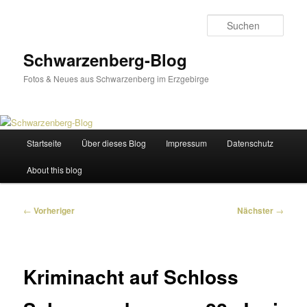
Zum
primären
Such
Inhalt
springen
Schwarzenberg-Blog
Fotos & Neues aus Schwarzenberg im Erzgebirge
Hauptmenü
Startseite
Über dieses Blog
Impressum
Datenschutz
About this blog
Beitragsnavigation
←
Vorheriger
Nächster
→
Kriminacht auf Schloss