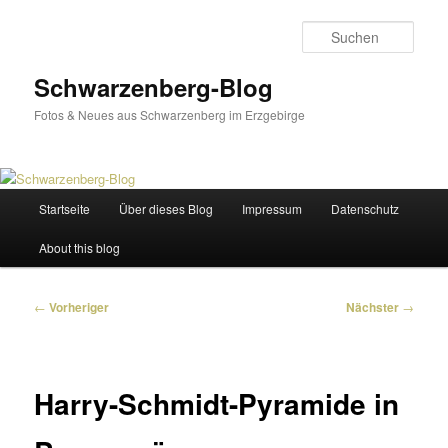
Zum
primären
Such
Inhalt
springen
Schwarzenberg-Blog
Fotos & Neues aus Schwarzenberg im Erzgebirge
Hauptmenü
Startseite
Über dieses Blog
Impressum
Datenschutz
About this blog
Beitragsnavigation
←
Vorheriger
Nächster
→
Harry-Schmidt-Pyramide in