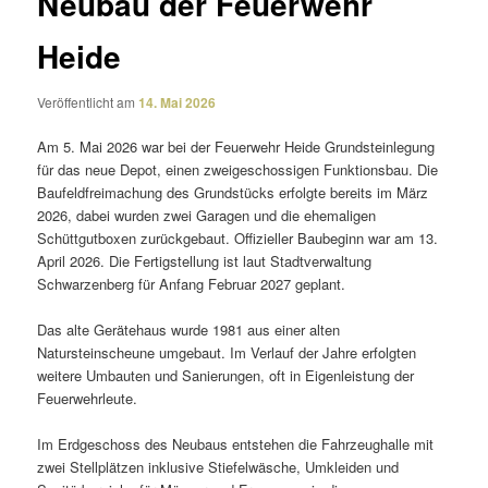
Neubau der Feuerwehr
Heide
Veröffentlicht am
14. Mai 2026
Am 5. Mai 2026 war bei der Feuerwehr Heide Grundsteinlegung
für das neue Depot, einen zwei­ge­schos­sigen Funktionsbau. Die
Baufeldfreimachung des Grundstücks erfolgte bereits im März
2026, dabei wurden zwei Garagen und die ehema­ligen
Schüttgutboxen zurück­ge­baut. Offizieller Baubeginn war am 13.
April 2026. Die Fertigstellung ist laut Stadtverwaltung
Schwarzenberg für Anfang Februar 2027 geplant.
Das alte Gerätehaus wurde 1981 aus einer alten
Natursteinscheune umge­baut. Im Verlauf der Jahre erfolgten
weitere Umbauten und Sanierungen, oft in Eigenleistung der
Feuerwehrleute.
Im Erdgeschoss des Neubaus entstehen die Fahrzeughalle mit
zwei Stellplätzen inklu­sive Stiefelwäsche, Umkleiden und