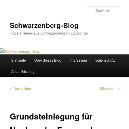
Zum
primären
Such
Inhalt
springen
Schwarzenberg-Blog
Fotos & Neues aus Schwarzenberg im Erzgebirge
Hauptmenü
Startseite
Über dieses Blog
Impressum
Datenschutz
About this blog
Beitragsnavigation
←
Vorheriger
Nächster
→
Grundsteinlegung für