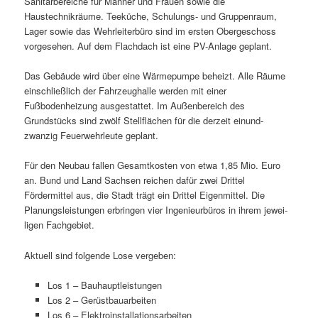
Sanitärbereiche für Männer und Frauen sowie die
Haustechnikräume. Teeküche, Schulungs- und Gruppenraum,
Lager sowie das Wehrleiterbüro sind im ersten Obergeschoss
vorge­sehen. Auf dem Flachdach ist eine PV-Anlage geplant.
Das Gebäude wird über eine Wärmepumpe beheizt. Alle Räume
einschließ­lich der Fahrzeughalle werden mit einer
Fußbodenheizung ausge­stattet. Im Außenbereich des
Grundstücks sind zwölf Stellflächen für die derzeit einund­
zwanzig Feuerwehrleute geplant.
Für den Neubau fallen Gesamtkosten von etwa 1,85 Mio. Euro
an. Bund und Land Sachsen reichen dafür zwei Drittel
Fördermittel aus, die Stadt trägt ein Drittel Eigenmittel. Die
Planungsleistungen erbringen vier Ingenieurbüros in ihrem jewei­
ligen Fachgebiet.
Aktuell sind folgende Lose vergeben:
Los 1 – Bauhauptleistungen
Los 2 – Gerüstbauarbeiten
Los 6 – Elektroinstallationsarbeiten