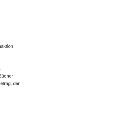
naktion
.
 Bücher
etrag, der