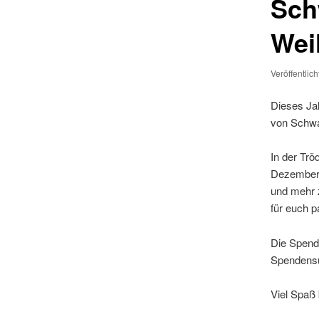
Sch
Wei
Veröffentlic
Dieses Ja
von Schwa
In der Trö
Dezember w
und mehr z
für euch p
Die Spend
Spendensu
Viel Spaß 