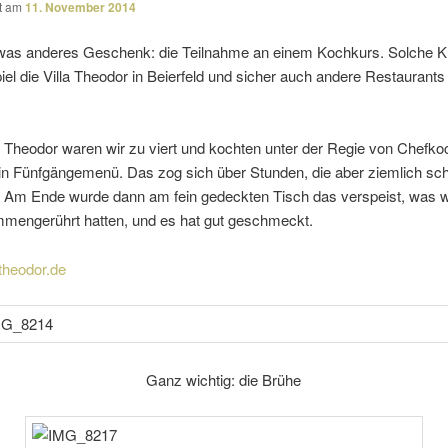
ht am
11. November 2014
twas anderes Geschenk: die Teilnahme an einem Kochkurs. Solche Ku
el die Villa Theodor in Beierfeld und sicher auch andere Restaurants 
la Theodor waren wir zu viert und kochten unter der Regie von Chefko
n Fünfgängemenü. Das zog sich über Stunden, die aber ziem­lich sch
. Am Ende wurde dann am fein gedeckten Tisch das verspeist, was w
men­ge­rührt hatten, und es hat gut geschmeckt.
theodor.de
Ganz wichtig: die Brühe