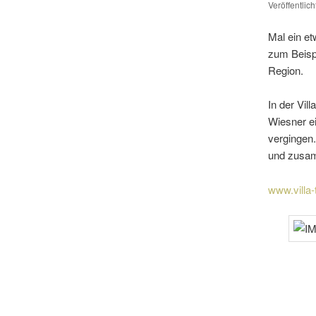
Veröffentlic
Mal ein e
zum Beispi
Region.
In der Vil
Wiesner ei
vergingen
und zusam­
www.villa-