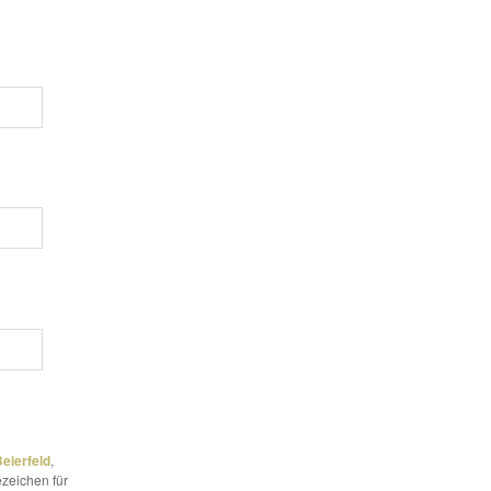
eierfeld
,
ezeichen für