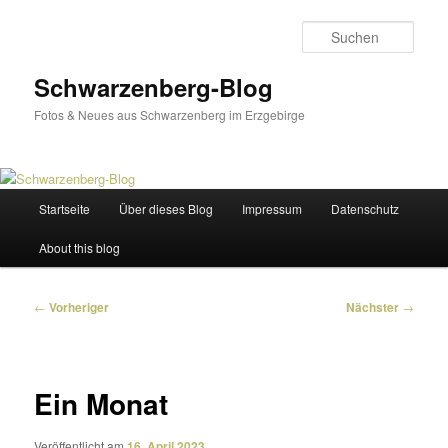
Zum
primären
Such
Inhalt
springen
Schwarzenberg-Blog
Fotos & Neues aus Schwarzenberg im Erzgebirge
Hauptmenü
Startseite
Über dieses Blog
Impressum
Datenschutz
About this blog
Beitragsnavigation
←
Vorheriger
Nächster
→
Ein Monat
Veröffentlicht am
16. April 2023