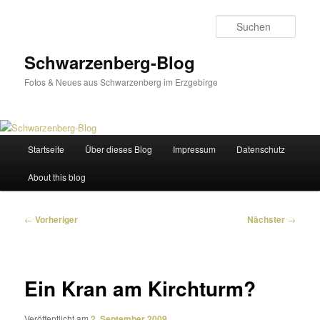
Zum
primären
Such
Inhalt
springen
Schwarzenberg-Blog
Fotos & Neues aus Schwarzenberg im Erzgebirge
Hauptmenü
Startseite
Über dieses Blog
Impressum
Datenschutz
About this blog
Beitragsnavigation
←
Vorheriger
Nächster
→
Ein Kran am Kirchturm?
Veröffentlicht am
2. September 2009