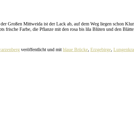
r der Großen Mittweida ist der Lack ab, auf dem Weg liegen schon Kl
 frische Farbe, die Pflanze mit den rosa bis lila Blüten und den Blätt
warzenberg
veröffentlicht und mit
blaue Brücke
,
Erzgebirge
,
Lungenkra