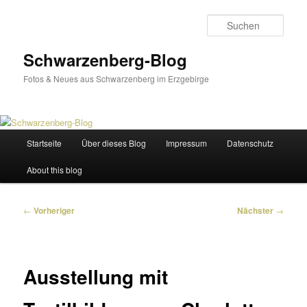
Zum
primären
Such
Inhalt
springen
Schwarzenberg-Blog
Fotos & Neues aus Schwarzenberg im Erzgebirge
Hauptmenü
Startseite
Über dieses Blog
Impressum
Datenschutz
About this blog
Beitragsnavigation
←
Vorheriger
Nächster
→
Ausstellung mit