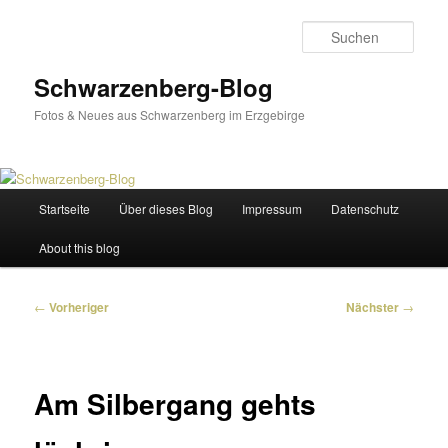
Zum
primären
Such
Inhalt
springen
Schwarzenberg-Blog
Fotos & Neues aus Schwarzenberg im Erzgebirge
Hauptmenü
Startseite
Über dieses Blog
Impressum
Datenschutz
About this blog
Beitragsnavigation
←
Vorheriger
Nächster
→
Am Silbergang gehts