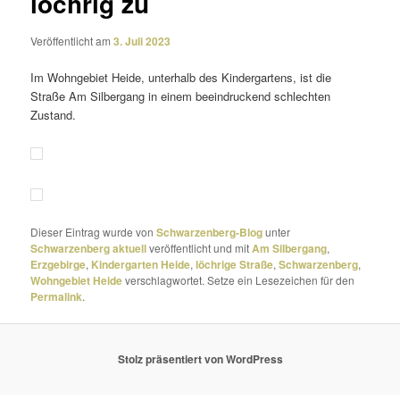
löchrig zu
Veröffentlicht am
3. Juli 2023
Im Wohngebiet Heide, unter­halb des Kindergartens, ist die
Straße Am Silbergang in einem beein­dru­ckend schlechten
Zustand.
Dieser Eintrag wurde von
Schwarzenberg-Blog
unter
Schwarzenberg aktuell
veröffentlicht und mit
Am Silbergang
,
Erzgebirge
,
Kindergarten Heide
,
löchrige Straße
,
Schwarzenberg
,
Wohngebiet Heide
verschlagwortet. Setze ein Lesezeichen für den
Permalink
.
Stolz präsentiert von WordPress