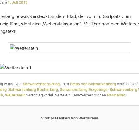
ht am
1. Juli 2013
erberg, etwas versteckt an dem Pfad, der vom Fußballplatz zum
teig führt, steht eine „Wettersteinstation“. Mit Thermometer, Wetterst
ngstext.
rag wurde von
Schwarzenberg-Blog
unter
Fotos von Schwarzenberg
veröffentlicht
berg
,
Schwarzenberg Becherberg
,
Schwarzenberg Erzgebirge
,
Schwarzenberg W
ch
,
Wetterstein
verschlagwortet. Setze ein Lesezeichen für den
Permalink
.
Stolz präsentiert von WordPress