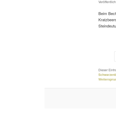
Veröffentlic
Beim Bech
Kratzbeers
Steindeutu
Dieser Eint
Schwarzen
Wetterspru