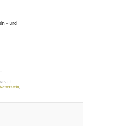
ein – und
 und mit
etterstein
,