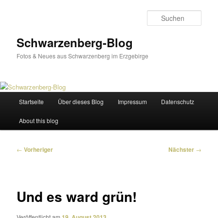
Zum
primären
Such
Inhalt
springen
Schwarzenberg-Blog
Fotos & Neues aus Schwarzenberg im Erzgebirge
Hauptmenü
Startseite
Über dieses Blog
Impressum
Datenschutz
About this blog
Beitragsnavigation
←
Vorheriger
Nächster
→
Und es ward grün!
Veröffentlicht am
19. August 2013