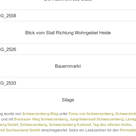
Blick vom Stall Richtung Wohngebiet Heide
Bauernmarkt
Silage
rag wurde von
Schwarzenberg-Blog
unter
Fotos von Schwarzenberg
,
Schwarzenbe
t und mit
Bockauer Weg Schwarzenberg
,
Jungrinderstall Schwarzenberg
,
Landg
berg GmbH
,
Schwarzenberg
,
Schwarzenberg Kuhstall
,
Tag des offenen Hofes
,
shof Sachsenland GmbH
verschlagwortet. Setze ein Lesezeichen für den
Permalin