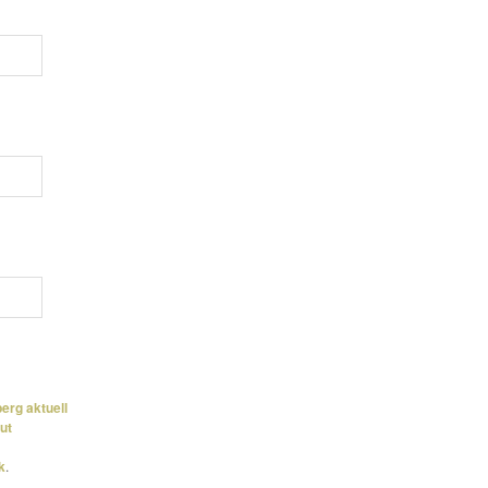
rg aktuell
ut
k
.