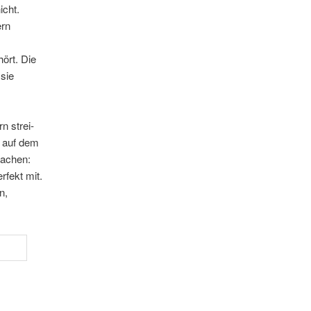
icht.
ern
ört. Die
 sie
n strei­
r auf dem
machen:
rfekt mit.
n,