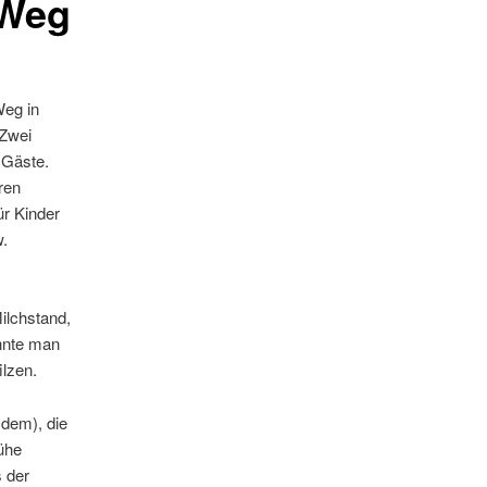
 Weg
eg in
 Zwei
 Gäste.
ren
ür Kinder
w.
ilchstand,
nnte man
ilzen.
tzdem), die
ühe
 der