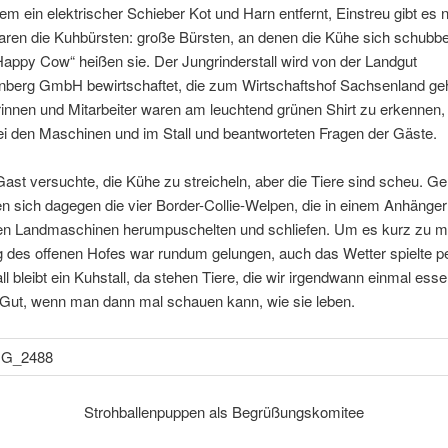
em ein elek­tri­scher Schieber Kot und Harn entfernt, Einstreu gibt es n
waren die Kuhbürsten: große Bürsten, an denen die Kühe sich schub­b
appy Cow“ heißen sie. Der Jungrinderstall wird von der Landgut
berg GmbH bewirt­schaftet, die zum Wirtschaftshof Sachsenland geh
rinnen und Mitarbeiter waren am leuch­tend grünen Shirt zu erkennen,
i den Maschinen und im Stall und beant­wor­teten Fragen der Gäste.
st versuchte, die Kühe zu strei­cheln, aber die Tiere sind scheu. Ger
en sich dagegen die vier Border-Collie-Welpen, die in einem Anhänge
den Landmaschinen herum­pu­schelten und schliefen. Um es kurz zu 
 des offenen Hofes war rundum gelungen, auch das Wetter spielte pe
ll bleibt ein Kuhstall, da stehen Tiere, die wir irgend­wann einmal esse
. Gut, wenn man dann mal schauen kann, wie sie leben.
Strohballenpuppen als Begrüßungskomitee