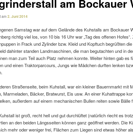
grinderstall am Bockauer
ht am
2. Juni 2014
­genen Samstag war auf dem Gelände des Kuhstalls am Bockauer W
erg richtig viel los, von 10 bis 16 Uhr war „Tag des offenen Hofes“.
npuppen in Frack und Zylinder bzw. Kleid und Kopftuch begrüßten die
eld dahinter standen Landmaschinen, die man begut­achten und in de
nen man zum Teil auch Platz nehmen konnte. Weiter hinten gab es f
en und einen Traktorparcours, Jungs wie Mädchen durften lenken bz
n.
deren Straßenseite, beim Kuhstall, war ein kleiner Bauernmarkt mit M
, Marmeladen, Bäcker, Bratwurst, Eis usw. An einer Kuhattrappe ko
ken, außerdem auf einem mecha­ni­schen Bullen reiten sowie Bälle f
hstall ist groß, recht hell und gut durch­lüftet (natür­lich riecht es tro
rtien an den beiden Längsseiten können ganz geöffnet werden. Die K
ch mehr oder weniger frei, Flächen zum Liegen sind etwas höher als