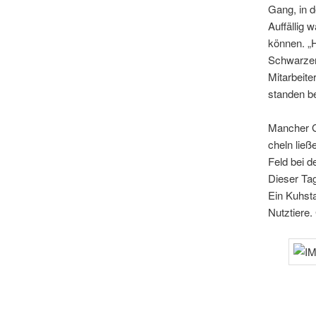
Gang, in d
Auffällig 
können. „H
Schwarzen
Mitarbeite
standen be
Mancher Ga
cheln ließ
Feld bei 
Dieser Tag
Ein Kuhsta
Nutztiere