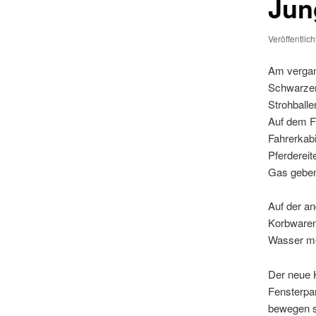
Jun
Veröffentlic
Am vergan
Schwarzenb
Strohballe
Auf dem F
Fahrerkabi
Pferdereit
Gas gebe
Auf der an
Korbwaren
Wasser mel
Der neue Ku
Fensterpa
bewegen si