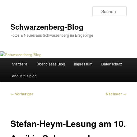
Zum
primären
Such
Inhalt
springen
Schwarzenberg-Blog
Fotos & Neues aus Schwarzenberg im Erzgebirge
Hauptmenü
Startseite
Über dieses Blog
Impressum
Datenschutz
About this blog
Beitragsnavigation
←
Vorheriger
Nächster
→
Stefan-Heym-Lesung am 10.