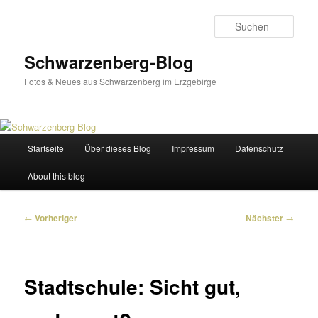
Zum
primären
Such
Inhalt
springen
Schwarzenberg-Blog
Fotos & Neues aus Schwarzenberg im Erzgebirge
Hauptmenü
Startseite
Über dieses Blog
Impressum
Datenschutz
About this blog
Beitragsnavigation
←
Vorheriger
Nächster
→
Stadtschule: Sicht gut,