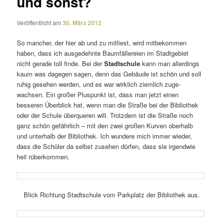
und sonst?
Veröffentlicht am
30. März 2012
So mancher, der hier ab und zu mitliest, wird mitbe­kommen
haben, dass ich ausge­dehnte Baumfällereien im Stadtgebiet
nicht gerade toll finde. Bei der
Stadtschule
kann man aller­dings
kaum was dagegen sagen, denn das Gebäude ist schön und soll
ruhig gesehen werden, und es war wirk­lich ziem­lich zuge­
wachsen. Ein großer Pluspunkt ist, dass man jetzt einen
besseren Überblick hat, wenn man die Straße bei der Bibliothek
oder der Schule über­queren will. Trotzdem ist die Straße noch
ganz schön gefähr­lich – mit den zwei großen Kurven ober­halb
und unter­halb der Bibliothek. Ich wundere mich immer wieder,
dass die Schüler da selbst zusehen dürfen, dass sie irgendwie
heil rüberkommen.
Blick Richtung Stadtschule vom Parkplatz der Bibliothek aus.