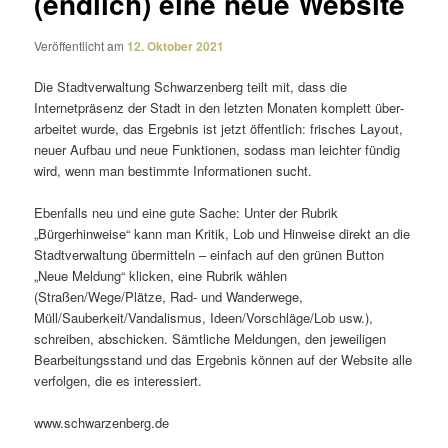
(endlich) eine neue Website
Veröffentlicht am
12. Oktober 2021
Die Stadtverwaltung Schwarzenberg teilt mit, dass die
Internetpräsenz der Stadt in den letzten Monaten komplett über­
ar­beitet wurde, das Ergebnis ist jetzt öffent­lich: frisches Layout,
neuer Aufbau und neue Funktionen, sodass man leichter fündig
wird, wenn man bestimmte Informationen sucht.
Ebenfalls neu und eine gute Sache: Unter der Rubrik
„Bürgerhinweise“ kann man Kritik, Lob und Hinweise direkt an die
Stadtverwaltung über­mit­teln – einfach auf den grünen Button
„Neue Meldung“ klicken, eine Rubrik wählen
(Straßen/Wege/Plätze, Rad- und Wanderwege,
Müll/Sauberkeit/Vandalismus, Ideen/Vorschläge/Lob usw.),
schreiben, abschi­cken. Sämtliche Meldungen, den jewei­ligen
Bearbeitungsstand und das Ergebnis können auf der Website alle
verfolgen, die es interessiert.
www.schwarzenberg.de