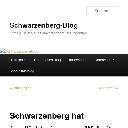
Zum
primären
Such
Inhalt
springen
Schwarzenberg-Blog
Fotos & Neues aus Schwarzenberg im Erzgebirge
Hauptmenü
Startseite
Über dieses Blog
Impressum
Datenschutz
About this blog
Beitragsnavigation
←
Vorheriger
Nächster
→
Schwarzenberg hat