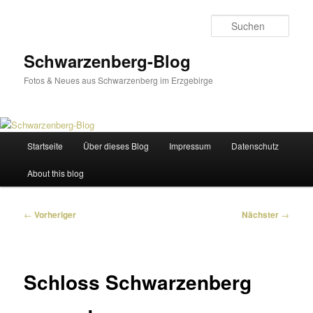
Zum
primären
Such
Inhalt
springen
Schwarzenberg-Blog
Fotos & Neues aus Schwarzenberg im Erzgebirge
Hauptmenü
Startseite
Über dieses Blog
Impressum
Datenschutz
About this blog
Beitragsnavigation
←
Vorheriger
Nächster
→
Schloss Schwarzenberg