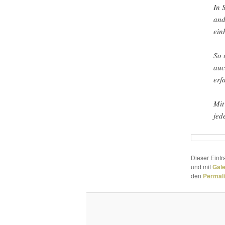
In 
and
ein
So 
auc
erf
Mit
jed
Dieser Eint
und mit
Gal
den
Permal