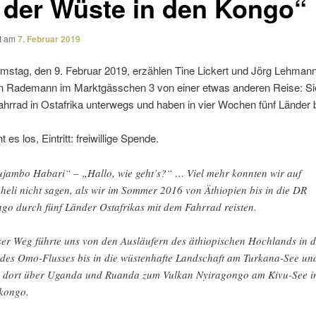
 der Wüste in den Kongo“
ht am
7. Februar 2019
mstag, den 9. Februar 2019, erzählen Tine Lickert und Jörg Lehman
en Rademann im Marktgässchen 3 von einer etwas anderen Reise: S
hrrad in Ostafrika unter­wegs und haben in vier Wochen fünf Länder b
 es los, Eintritt: frei­wil­lige Spende.
jambo Habari“ – „Hallo, wie geht’s?“ … Viel mehr konnten wir auf
heli nicht sagen, als wir im Sommer 2016 von Äthiopien bis in die DR
go durch fünf Länder Ostafrikas mit dem Fahrrad reisten.
er Weg führte uns von den Ausläufern des äthio­pi­schen Hochlands in 
 des Omo-Flusses bis in die wüsten­hafte Landschaft am Turkana-See un
 dort über Uganda und Ruanda zum Vulkan Nyiragongo am Kivu-See i
kongo.