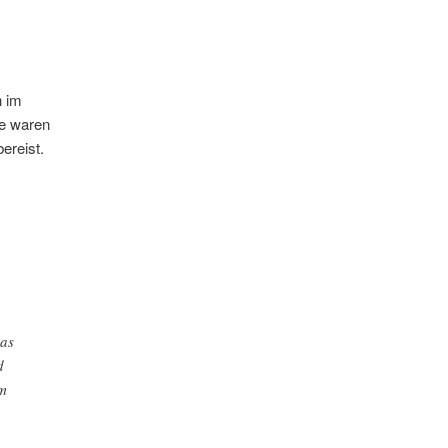
n im
ie waren
ereist.
das
d
m