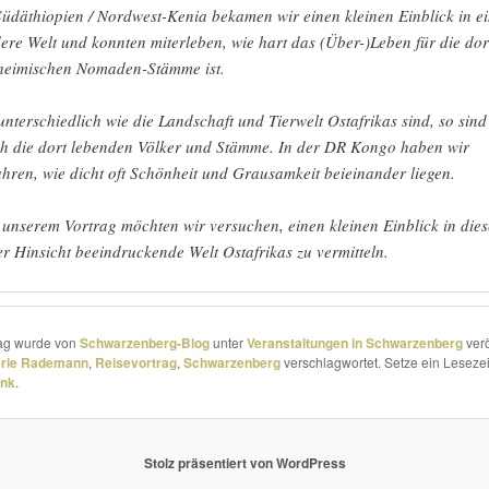
Südäthiopien / Nordwest-Kenia bekamen wir einen kleinen Einblick in e
ere Welt und konnten miter­leben, wie hart das (Über-)Leben für die dor
hei­mi­schen Nomaden-Stämme ist.
unter­schied­lich wie die Landschaft und Tierwelt Ostafrikas sind, so sind
h die dort lebenden Völker und Stämme. In der DR Kongo haben wir
ahren, wie dicht oft Schönheit und Grausamkeit beiein­ander liegen.
 unserem Vortrag möchten wir versu­chen, einen kleinen Einblick in dies
er Hinsicht beein­dru­ckende Welt Ostafrikas zu vermitteln.
rag wurde von
Schwarzenberg-Blog
unter
Veranstaltungen in Schwarzenberg
verö
erie Rademann
,
Reisevortrag
,
Schwarzenberg
verschlagwortet. Setze ein Lesezei
ink
.
Stolz präsentiert von WordPress