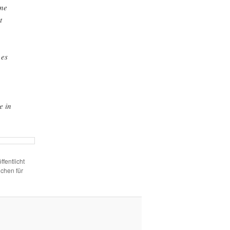
ine
t
 es
e in
ffentlicht
chen für