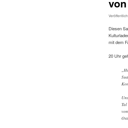
von
Veröffentlic
Diesen Sa
Kulturlad
mit dem Fa
20 Uhr geht
„Hu
Sua
Kon
Uns
Tal
von
Ost