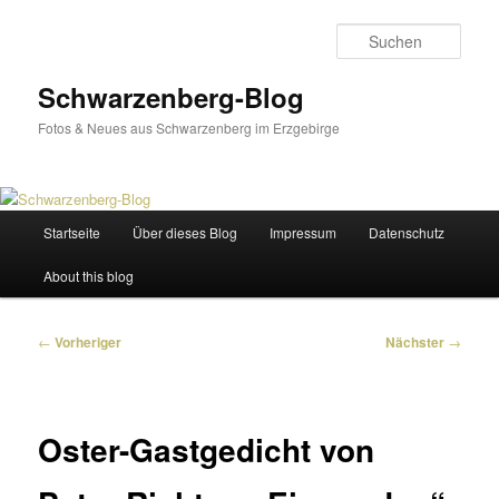
Zum
primären
Such
Inhalt
springen
Schwarzenberg-Blog
Fotos & Neues aus Schwarzenberg im Erzgebirge
Hauptmenü
Startseite
Über dieses Blog
Impressum
Datenschutz
About this blog
Beitragsnavigation
←
Vorheriger
Nächster
→
Oster-Gastgedicht von