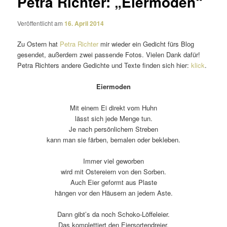
Petra Richter: „Eiermoden“
Veröffentlicht am
16. April 2014
Zu Ostern hat
Petra Richter
mir wieder ein Gedicht fürs Blog
gesendet, außerdem zwei passende Fotos. Vielen Dank dafür!
Petra Richters andere Gedichte und Texte finden sich hier:
klick
.
Eiermoden
Mit einem Ei direkt vom Huhn
lässt sich jede Menge tun.
Je nach persön­li­chem Streben
kann man sie färben, bemalen oder bekleben.
Immer viel geworben
wird mit Ostereiern von den Sorben.
Auch Eier geformt aus Plaste
hängen vor den Häusern an jedem Aste.
Dann gibt’s da noch Schoko-Löffeleier.
Das komplet­tiert den Eiersortendreier.