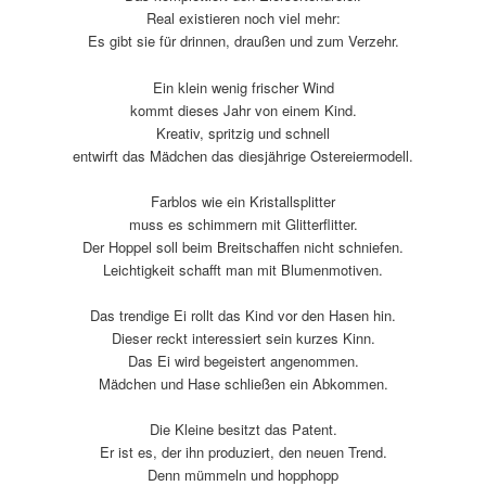
Real exis­tieren noch viel mehr:
Es gibt sie für drinnen, draußen und zum Verzehr.
Ein klein wenig frischer Wind
kommt dieses Jahr von einem Kind.
Kreativ, spritzig und schnell
entwirft das Mädchen das dies­jäh­rige Ostereiermodell.
Farblos wie ein Kristallsplitter
muss es schim­mern mit Glitterflitter.
Der Hoppel soll beim Breitschaffen nicht schniefen.
Leichtigkeit schafft man mit Blumenmotiven.
Das tren­dige Ei rollt das Kind vor den Hasen hin.
Dieser reckt inter­es­siert sein kurzes Kinn.
Das Ei wird begeis­tert angenommen.
Mädchen und Hase schließen ein Abkommen.
Die Kleine besitzt das Patent.
Er ist es, der ihn produ­ziert, den neuen Trend.
Denn mümmeln und hopphopp