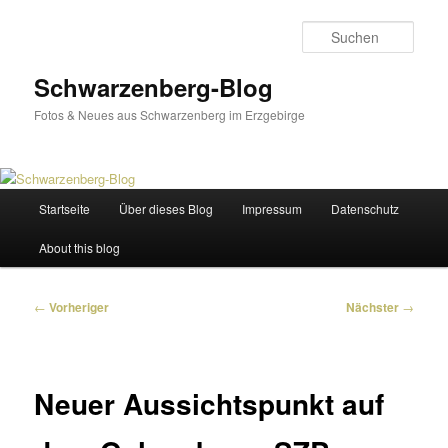
Zum
primären
Such
Inhalt
springen
Schwarzenberg-Blog
Fotos & Neues aus Schwarzenberg im Erzgebirge
Hauptmenü
Startseite
Über dieses Blog
Impressum
Datenschutz
About this blog
Beitragsnavigation
←
Vorheriger
Nächster
→
Neuer Aussichtspunkt auf